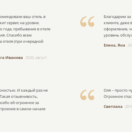
омендовали ваш отель в
Благодарим за
жит сервис на уровне.
клиенте, даже
о года, пребывание в отеле
оформление, чи
ия. Спасибо всем
уровень обслу
а отеля (при очередной
Елена, Яна
20
ьга Иванова
2020, август
рностью. И каждый раз не
Оля – просто ч
Такая отзывчивость,
Огромное спаси
асибо ей огромное за
Светлана
201
строение в самом начале